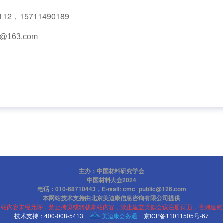
4112，
15711490189
@163.com
主办：中国材料研究学会
中国材料大会2024
电话：010-68710443，E-mail: cmc_public@126.com
本网站技术支持由北京美迪康信息咨询有限公司提供
网站内容未经允许，禁止拷贝或转载本站内容，禁止建立类似会议注册页面，否则追究
技术支持：400-008-5413
美迪康会务通
京ICP备11011505号-67